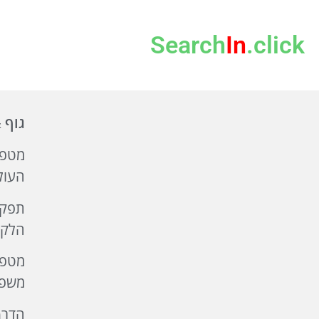
Search
In
.click
גוף 
מטפל
העול
תפקי
הלקו
מטפל
משפי
הדרך